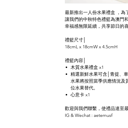
最新推出一人份水果禮盒 ，為
讓我們的中秋特色禮籃為澳門
幸福感無限延續，共享節日的
禮籃尺寸│
18cmL x 18cmW x 4.5cmH
禮籃內容│
木質水果禮盒 x1
精選新鮮水果可含│青提、車
水果將按照當季供應情況及
位水果替代。
心意卡 x1
歡迎與我們聯繫，使禮品達至
IG & Wechat : aeternusf