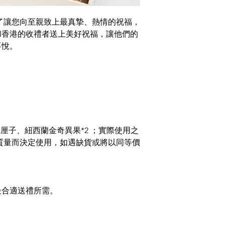
了讓您向至親致上最真摯、熱情的祝福，
和香港的收禮者送上美好祝福，讓他們的
喜悅。
厘子、紐西蘭金奇異果*2 ；實際使用之
質量而決定使用，如遇缺貨或將以同等價
最合適送禮所需。