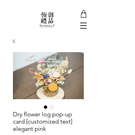
Dry flower log pop-up
card [customized text]
elegant pink