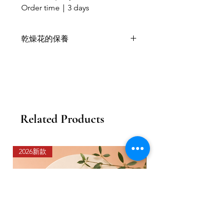
Order time｜3 days
乾燥花的保養
乾燥花喜歡乾燥的環境，乾燥後會保
留天然的顏色與形態；
被免陽光直曬，隨時間越長，乾燥花
的顏色會變淺色；
一般可以存在1年或以上；
以上狀態因應花材與季節天氣有所不
Related Products
同。
需不定期地拍拍塵埃或用掃類工具為
乾燥花掃一掃塵，
以 防灰塵不段堆積，盡量安放於不潮
2026新款
2026新款
濕的位置；
忌放在窗台和接觸到水的地方。
帶蓋的作品更能有效地存放及維護乾
燥花的質量。