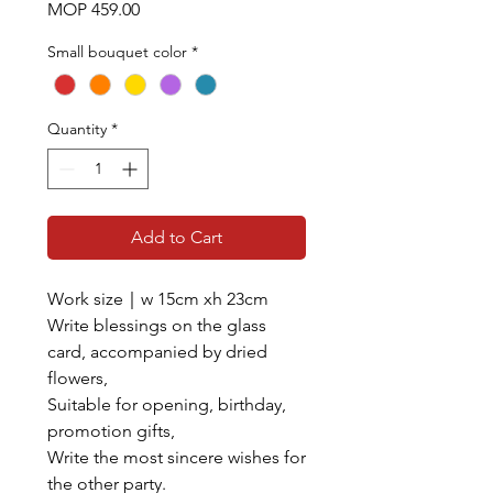
Price
MOP 459.00
Small bouquet color
*
Quantity
*
Add to Cart
Work size｜w 15cm xh 23cm
Write blessings on the glass
card, accompanied by dried
flowers,
Suitable for opening, birthday,
promotion gifts,
Write the most sincere wishes for
the other party.