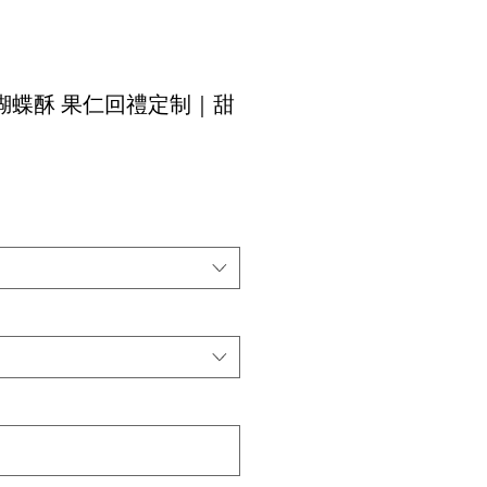
蝴蝶酥 果仁回禮定制｜甜