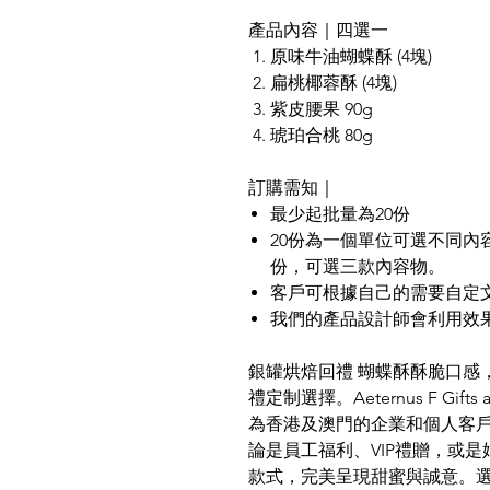
產品內容｜四選一
原味牛油蝴蝶酥 (4塊)
扁桃椰蓉酥 (4塊)
紫皮腰果 90g
琥珀合桃 80g
訂購需知｜
最少起批量為20份
20份為一個單位可選不同內
份，可選三款內容物。
客戶可根據自己的需要自定
我們的產品設計師會利用效
銀罐烘焙回禮 蝴蝶酥酥脆口感
禮定制選擇。Aeternus F Gif
為香港及澳門的企業和個人客
論是員工福利、VIP禮贈，或
款式，完美呈現甜蜜與誠意。