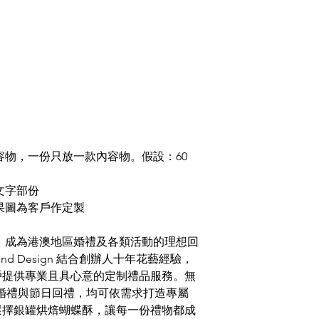
容物，一份只放一款內容物。假設：60
文字部份
果圖為客戶作定製
，成為港澳地區婚禮及各類活動的理想回
ts and Design 結合創辦人十年花藝經驗，
戶提供專業且具心意的定制禮品服務。無
是婚禮與節日回禮，均可依需求打造專屬
選擇銀罐烘焙蝴蝶酥，讓每一份禮物都成