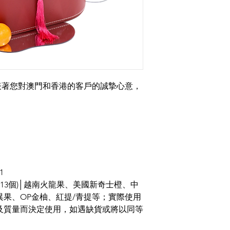
表著您對澳門和香港的客戶的誠摯心意，
1
-13個)│越南火龍果、美國新奇士橙、中
果、OP金柚、紅提/青提等；實際使用
及質量而決定使用，如遇缺貨或將以同等