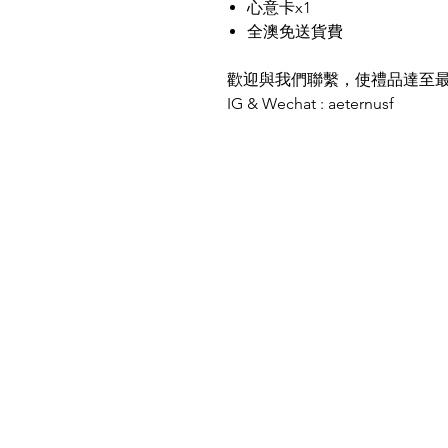
心意卡x1
全澳免送貨費
歡迎與我們聯繫，使禮品達至
IG & Wechat : aeternusf