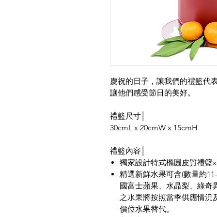
慶祝的日子，讓我們的禮籃代
讓他們感受節日的美好。
禮籃尺寸│
30cmL x 20cmW x 15cmH
禮籃內容│
獨家設計特式橢圓皮質禮籃x
精選新鮮水果可含(數量約11
國富士蘋果、水晶梨、綠奇異
之水果將按照當季供應情況
價位水果替代。