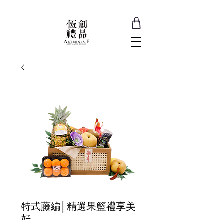
特式藤編│精選果籃禮享美
好