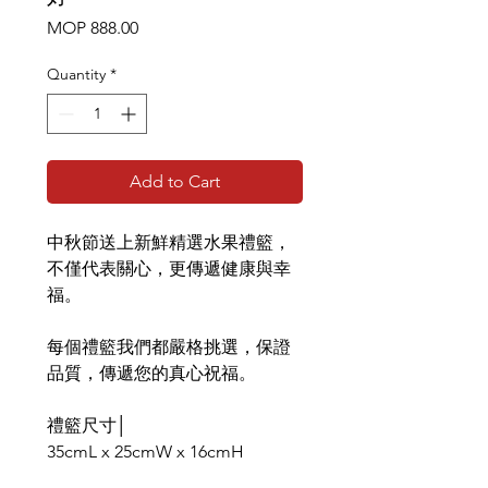
Price
MOP 888.00
Quantity
*
Add to Cart
中秋節送上新鮮精選水果禮籃，
不僅代表關心，更傳遞健康與幸
福。
每個禮籃我們都嚴格挑選，保證
品質，傳遞您的真心祝福。
禮籃尺寸│
35cmL x 25cmW x 16cmH