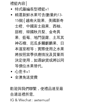
禮籃內容│
特式藤編長型禮籃x1
精選新鮮水果可含(數量約13-
15個)│越南火龍果、美國新奇
士橙、中國富士蘋果、西柚、
甜柑、韓國秋月梨、金奇異
果、藍莓、地門菠蘿、土耳其
神石榴、厄瓜多爾麒麟果、日
本溫室柑等；實際使用之水果
將按照當季供應情況及質量而
決定使用，如遇缺貨或將以同
等價位水果替代。
心意卡x1
全澳免送貨費
歡迎與我們聯繫，使禮品達至最
合適送禮所需。
IG & Wechat : aeternusf