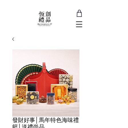
發財好事│馬年特色海味禮
籃│送禮尚品