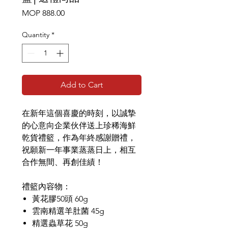
Price
MOP 888.00
Quantity
*
Add to Cart
在新年這個喜慶的時刻，以誠摯
的心意向企業伙伴送上珍稀海鮮
乾貨禮籃，作為年終感謝贈禮，
祝願新一年事業蒸蒸日上，相互
合作無間、再創佳績！
禮籃內容物：
黃花膠50頭 60g
雲南精選羊肚菌 45g
精選蟲草花 50g