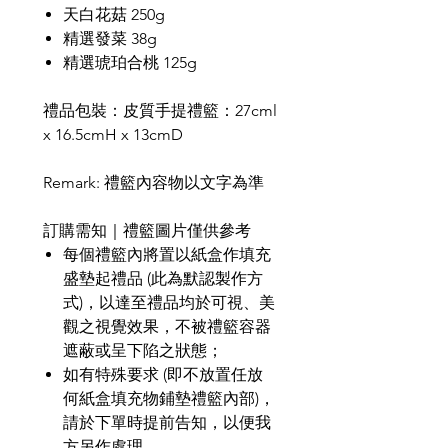
天白花菇 250g
精選發菜 38g
精選琥珀合桃 125g
禮品包裝：皮質手提禮籃：27cml
x 16.5cmH x 13cmD
Remark:
禮籃內容物以文字為準
訂購需知｜禮籃圖片僅供參考
每個禮籃內將置以紙盒作填充
盛墊起禮品
(
此為默認製作方
式
)
，以達至禮品均於可視、美
觀之視覺效果，不被禮籃容器
遮蔽或呈下陷之狀態；
如有特殊要求
(
即不放置任放
何紙盒填充物鋪墊禮籃內部
)
，
請於下單時提前告知，以便我
方另作處理。