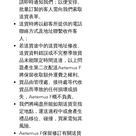
請即時通知我們；以便安排。
批量訂製的客人需向我們索取
送貨表單。
送貨時將以顧客所提供的電話
聯絡方式及地址聯繫收件客
人；
若送貨途中的送貨地址修改、
送貨資料錯誤或不完整導致貨
品未能限定時間送達，以上問
題產生第二次配送
Aeternus F
將保留收取額外運費之權利。
貨品由管理處、接待處等代收
貨品而導致的任何損壞或損
失，
Aeternus F
概不負責。
我們將竭盡所能如期送貨至指
定地點，運送過程中或會產生
禮品移位、碰撞，買家需知其
風險。
Aeternus F
保留修訂有關送貨