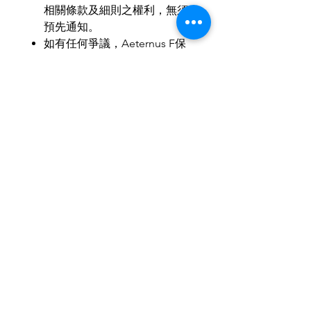
相關條款及細則之權利，無須
預先通知。
如有任何爭議，
Aeternus F
保
留最終決定權。
MOP
：
HKD
：
RMB
＝
1
：
1
：
1
歡迎小批量、商務訂製。
歡迎與我們聯繫，使禮品達至最
合適送禮所需。
IG & Wechat: aeternusf
Related Products