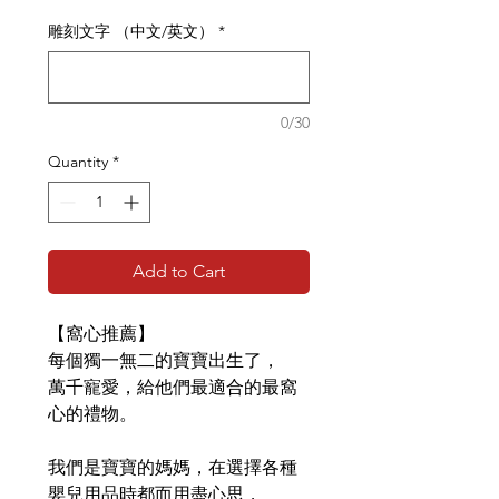
雕刻文字 （中文/英文）
*
0/30
Quantity
*
Add to Cart
【窩心推薦】
每個獨一無二的寶寶出生了，
萬千寵愛，給他們最適合的最窩
心的禮物。
我們是寶寶的媽媽，在選擇各種
嬰兒用品時都而用盡心思，