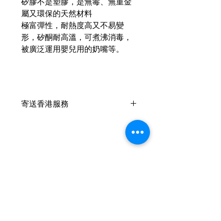
矽膠不是塑膠，是無毒、無重金
屬又環保的天然材料
極富彈性，耐熱度高又不易變
形，矽酮耐高溫，可煮沸消毒，
被廣泛運用嬰兒用的奶嘴等。
寄送香港服務
此產品 +HKD10 可以寄香港🇭🇰
，香港客戶可以於支付時在備註內
填上
收件人姓名、電話及詳細地址
葡幣：香港 1:1
請於付款時自行加上 HKD10 於單
件作品的總價上
Related Products
我們將提供中國銀行香港之付款帳
戶供客戶支付
2026新款
2026新款