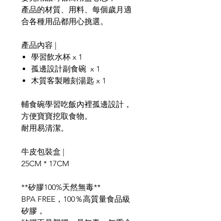
產品的材質、用料、每個歲月適
合各種用品都用心挑選。
產品內容 |
學習飲水杯 x 1
孤邊設計副食碗 x 1
木質客製雕刻湯匙 x 1
輔食碗學習吃飯內裡孤邊設計，
方便寶寶挖取食物。
耐用易清潔。
牛皮包裝盒 |
25CM * 17CM
**矽膠100%天然無毒**
BPA FREE，100％高質量食品級
矽膠，