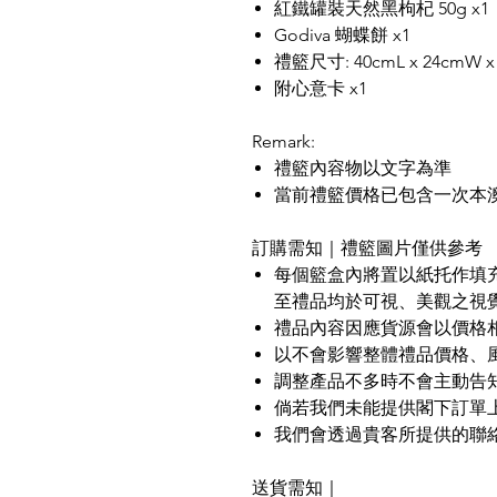
紅鐵罐裝天然黑枸杞 50g x1
Godiva 蝴蝶餅 x1
禮籃尺寸: 40cmL x 24cmW x 
附心意卡 x1
Remark:
禮籃內容物以文字為準
當前禮籃價格已包含一次本
訂購需知｜禮籃圖片僅供參考
每個籃盒內將置以紙托作填
至禮品均於可視、美觀之視
禮品內容因應貨源會以價格
以不會影響整體禮品價格、
調整產品不多時不會主動告
倘若我們未能提供閣下訂單
我們會透過貴客所提供的聯
送貨需知｜