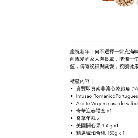
慶祝新年，何不選擇一籃充滿
向親愛的家人與長輩，準備一
籃，傳遞祝福與關愛，祝願健
禮籃內容｜
資豐即食南非溏心乾鮑魚 (16頭
Infusao RomanicoPortu
Azeite Virgem casa de 
奇華迎春禮盒 x1
奇華年糕 x1
美國開心果 150g x1
精選琥珀合桃 150g x 1