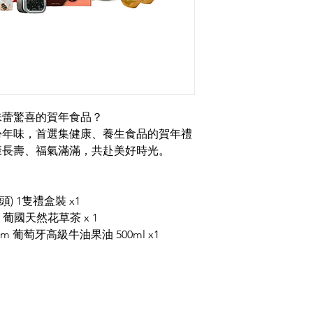
味蕾驚喜的賀年食品？
份年味，首選集健康、養生食品的賀年禮
康長壽、福氣滿滿，共赴美好時光。
) 1隻禮盒裝 x1
gues 葡國天然花草茶 x 1
valbom 葡萄牙高級牛油果油 500ml x1