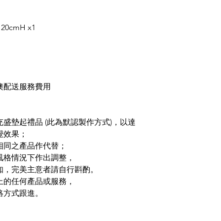
20cmH x1
澳配送服務費用
充盛墊起禮品
(
此為默認製作方式
)
，以達
覺效果；
相同之產品作代替；
風格情況下作出調整，
知，完美主意者請自行斟酌。
上的任何產品或服務，
絡方式跟進。