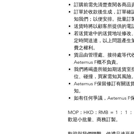
訂購前需先清楚查閱各商品
訂單於收款後生成，訂單確
知我們；以便安排。批量訂
送貨時將以顧客所提供的電
若送貨途中的送貨地址修改
定時間送達，以上問題產生
費之權利。
貨品由管理處、接待處等代
Aeternus F
概不負責。
我們將竭盡所能如期送貨至
位、碰撞，買家需知其風險
Aeternus F
保留修訂有關送
知。
如有任何爭議，
Aeternus F
MOP
：
HKD
：
RMB
＝
1
：
1
：
歡迎小批量、商務訂製。
歡迎與我們聯繫，使禮品達至