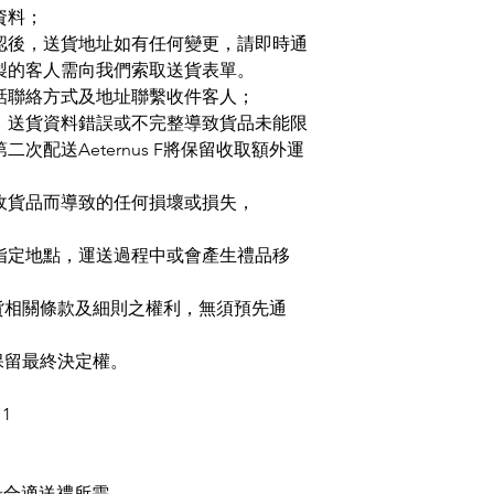
資料；
認後，送貨地址如有任何變更，請即時通
製的客人需向我們索取送貨表單。
話聯絡方式及地址聯繫收件客人；
、送貨資料錯誤或不完整導致貨品未能限
第二次配送
Aeternus F
將保留收取額外運
收貨品而導致的任何損壞或損失，
指定地點，運送過程中或會產生禮品移
。
貨相關條款及細則之權利，無須預先通
保留最終決定權。
1
最合適送禮所需。