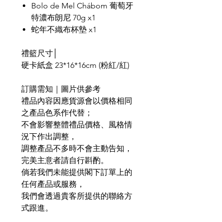
Bolo de Mel Chábom 葡萄牙
特濃布朗尼 70g x1
蛇年不織布杯墊 x1
禮籃尺寸│
硬卡紙盒 23*16*16cm (粉紅/紅)
訂購需知｜圖片供參考
禮品內容因應貨源會以價格相同
之產品色系作代替；
不會影響整體禮品價格、風格情
況下作出調整，
調整產品不多時不會主動告知，
完美主意者請自行斟酌。
倘若我們未能提供閣下訂單上的
任何產品或服務，
我們會透過貴客所提供的聯絡方
式跟進。