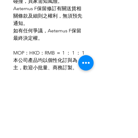
碰撞，買家需知風險。
Aeternus F保留修訂有關送貨相
關條款及細則之權利，無須預先
通知。
如有任何爭議，Aeternus F保留
最終決定權。
MOP：HKD：RMB ＝ 1 ： 1 ： 1
本公司產品均以個性化訂與為
主，歡迎小批量、商務訂製。
歡迎與我們聯繫，使禮品達至最
合適送禮所需。
IG & Wechat : aeternusf