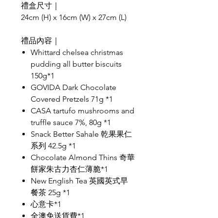
禮盒尺寸｜
24cm (H) x 16cm (W) x 27cm (L)
禮品內容｜
Whittard chelsea christmas
pudding all butter biscuits
150g*1
GOVIDA Dark Chocolate
Covered Pretzels 71g *1
CASA tartufo mushrooms and
truffle sauce 7%, 80g *1
Snack Better Sahale 乾果果仁
系列 42.5g *1
Chocolate Almond Thins 奇華
餅家朱古力杏仁薄脆*1
New English Tea 英國英式早
餐茶 25g *1
心意卡*1
全澳免送貨費*1