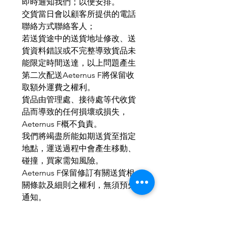
即時通知我們；以便安排。
交貨當日會以顧客所提供的電話
聯絡方式聯絡客人；
若送貨途中的送貨地址修改、送
貨資料錯誤或不完整導致貨品未
能限定時間送達，以上問題產生
第二次配送Aeternus F將保留收
取額外運費之權利。
貨品由管理處、接待處等代收貨
品而導致的任何損壞或損失，
Aeternus F概不負責。
我們將竭盡所能如期送貨至指定
地點，運送過程中會產生移動、
碰撞，買家需知風險。
Aeternus F保留修訂有關送貨相
關條款及細則之權利，無須預先
通知。
如有任何爭議，Aeternus F保留
最終決定權。