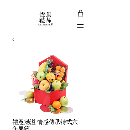
禮意滿溢 情感傳承特式六
角果籃