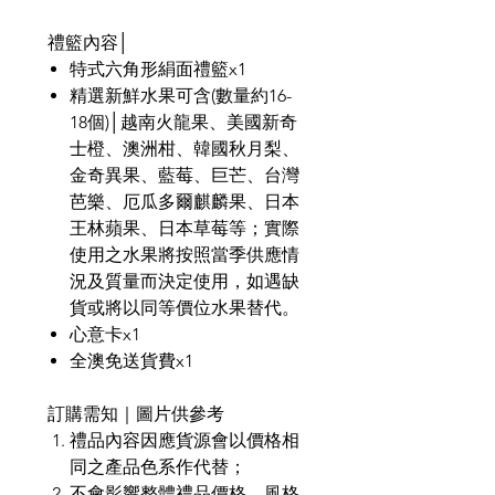
禮籃內容│
特式六角形絹面禮籃x1
精選新鮮水果可含(數量約16-
18個)│越南火龍果、美國新奇
士橙、澳洲柑、韓國秋月梨、
金奇異果、藍莓、巨芒、台灣
芭樂、厄瓜多爾麒麟果、日本
王林蘋果、日本草莓等；實際
使用之水果將按照當季供應情
況及質量而決定使用，如遇缺
貨或將以同等價位水果替代。
心意卡x1
全澳免送貨費x1
訂購需知｜圖片供參考
禮品內容因應貨源會以價格相
同之產品色系作代替；
不會影響整體禮品價格、風格