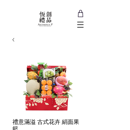
禮意滿溢 古式花卉 絹面果
籃