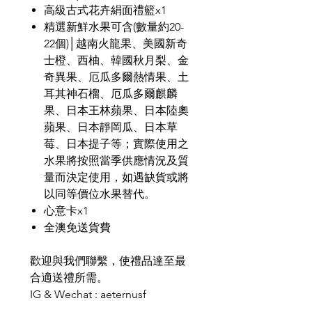
高級古式花卉絹面禮籃x1
精選新鮮水果可含(數量約20-
22個)│越南火龍果、美國新奇
士橙、西柚、韓國秋月梨、金
奇異果、厄瓜多爾熱情果、土
耳其神石榴、厄瓜多爾麒麟
果、日本王林蘋果、日本陸奧
蘋果、日本靜岡瓜、日本草
莓、日本提子等；實際使用之
水果將按照當季供應情況及質
量而決定使用，如遇缺貨或將
以同等價位水果替代。
心意卡x1
全澳免送貨費
歡迎與我們聯繫，使禮品達至最
合適送禮所需。
IG & Wechat : aeternusf