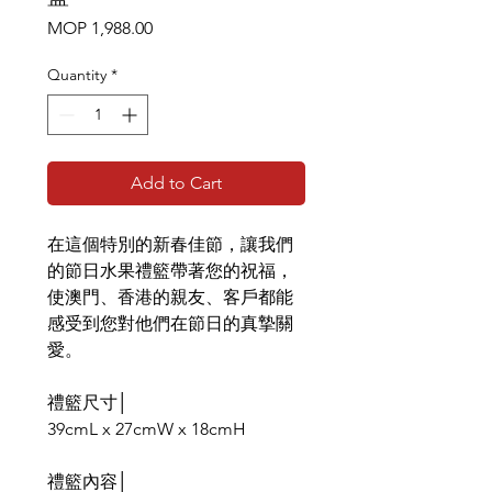
Price
MOP 1,988.00
Quantity
*
Add to Cart
在這個特別的新春佳節，讓我們
的節日水果禮籃帶著您的祝福，
使澳門、香港的親友、客戶都能
感受到您對他們在節日的真摯關
愛。
禮籃尺寸│
39cmL x 27cmW x 18cmH
禮籃內容│