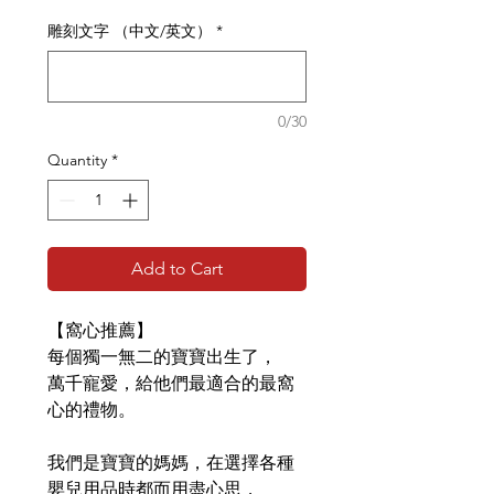
雕刻文字 （中文/英文）
*
0/30
Quantity
*
Add to Cart
【窩心推薦】
每個獨一無二的寶寶出生了，
萬千寵愛，給他們最適合的最窩
心的禮物。
我們是寶寶的媽媽，在選擇各種
嬰兒用品時都而用盡心思，