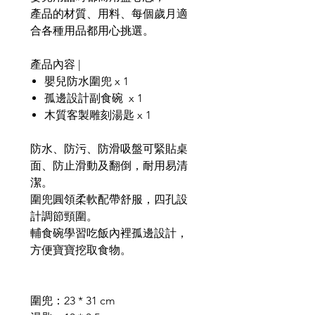
產品的材質、用料、每個歲月適
合各種用品都用心挑選。
產品內容 |
嬰兒防水圍兜 x 1
孤邊設計副食碗 x 1
木質客製雕刻湯匙 x 1
防水、防污、防滑吸盤可緊貼桌
面、防止滑動及翻倒，耐用易清
潔。
圍兜圓領柔軟配帶舒服，四孔設
計調節頸圍。
輔食碗學習吃飯內裡孤邊設計，
方便寶寶挖取食物。
圍兜：23 * 31 cm