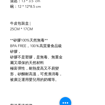
湯匙：13 * 3.5 cm
碗：12 * 12*8.5 cm
牛皮包裝盒 |
25CM * 17CM
**矽膠100%天然無毒**
BPA FREE，100％高質量食品級
矽膠，
矽膠不是塑膠，是無毒、無重金
屬又環保的天然材料
極富彈性，耐熱度高又不易變
形，矽酮耐高溫，可煮沸消毒，
被廣泛運用嬰兒用的奶嘴等。