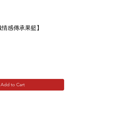
織情感傳承果籃】
Add to Cart