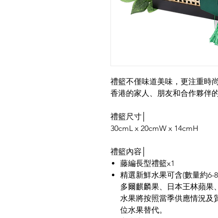
禮籃不僅味道美味，更注重時
香港的家人、朋友和合作夥伴
禮籃尺寸│
30cmL x 20cmW x 14cmH
禮籃內容│
藤編長型禮籃x1
精選新鮮水果可含(數量約6-
多爾麒麟果、日本王林蘋果
水果將按照當季供應情況及
位水果替代。