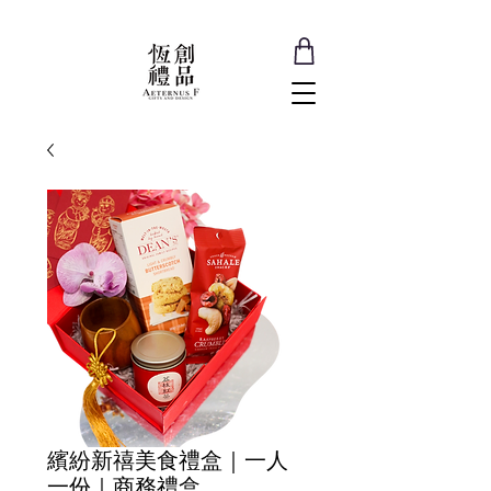
繽紛新禧美食禮盒｜一人
一份｜商務禮盒