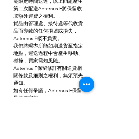
能限定時間送達，以上問題產生
第二次配送Aeternus F將保留收
取額外運費之權利。
貨品由管理處、接待處等代收貨
品而導致的任何損壞或損失，
Aeternus F概不負責。
我們將竭盡所能如期送貨至指定
地點，運送過程中會產生移動、
碰撞，買家需知風險。
Aeternus F保留修訂有關送貨相
關條款及細則之權利，無須預先
通知。
如有任何爭議，Aeternus F保留
最終決定權。
MOP：HKD：RMB ＝ 1 ： 1 ： 1
本公司產品均以個性化訂與為
主，歡迎小批量、商務訂製。