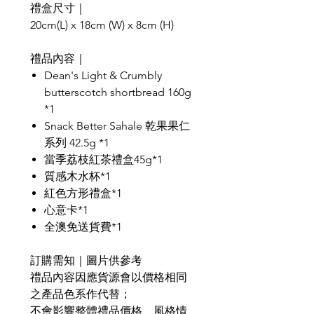
禮盒尺寸｜
20cm(L) x 18cm (W) x 8cm (H)
禮品內容｜
Dean's Light & Crumbly
butterscotch shortbread 160g
*1
Snack Better Sahale 乾果果仁
系列 42.5g *1
當季荔枝紅茶禮盒45g*1
質感木水杯*1
紅色方形禮盒*1
心意卡*1
全澳免送貨費*1
訂購需知｜圖片供參考
禮品內容因應貨源會以價格相同
之產品色系作代替；
不會影響整體禮品價格、風格情