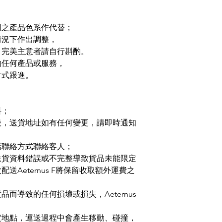
同之產品色系作代替；
情況下作出調整，
，完美主意者請自行斟酌。
的任何產品或服務，
方式跟進。
料；
後，送貨地址如有任何變更，請即時通知
話聯絡方式聯絡客人；
送貨資料錯誤或不完整導致貨品未能限定
Aeternus F將保留收取額外運費之
而導致的任何損壞或損失，Aeternus
定地點，運送過程中會產生移動、碰撞，