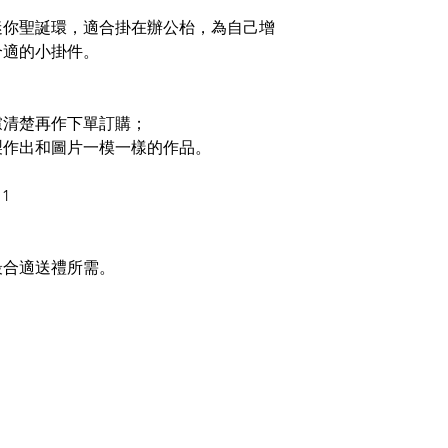
迷你聖誕環，適合掛在辦公枱，為自己增
合適的小掛件。
慮清楚再作下單訂購；
製作出和圖片一模一樣的作品。
1
最合適送禮所需。