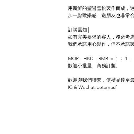
用新鮮的聖誕雪松製作而成，
加一點歡樂感，送朋友也非常
訂購需知│
如有完美要求的客人，務必考
我們承諾用心製作，但不承諾
MOP
：
HKD
：
RMB
＝
1
：
1
：
歡迎小批量、商務訂製。
歡迎與我們聯繫，使禮品達至
IG & Wechat: aeternusf