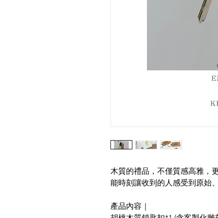
木質的禮品，不僅質感高雅，
能時刻讓收到的人感受到原始
產品內容｜
胡桃木質鎖匙扣*1 (含客製化雕刻