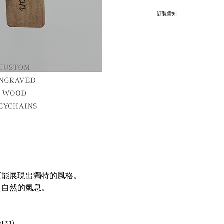
訂製需知
個人訂製文字
建議文字為10-12個
文字越多會因比例縮
務必考慮清楚才訂購
但不承諾製作出和圖
更能展現出獨特的風格。
、自然的氣息。
*1)