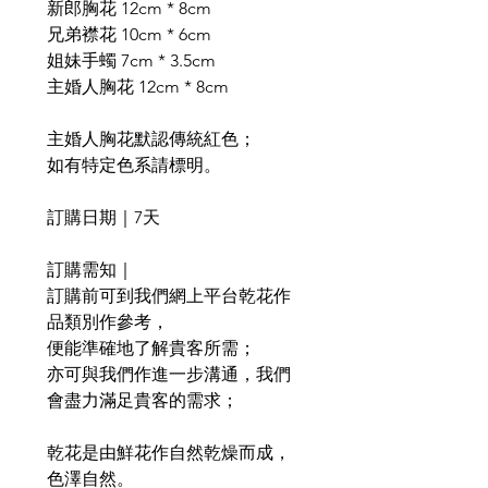
新郎胸花 12cm * 8cm
兄弟襟花 10cm * 6cm
姐妹手蠋 7cm * 3.5cm
主婚人胸花 12cm * 8cm
主婚人胸花默認傳統紅色；
如有特定色系請標明。
訂購日期｜7天
訂購需知｜
訂購前可到我們網上平台乾花作
品類別作參考，
便能準確地了解貴客所需；
亦可與我們作進一步溝通，我們
會盡力滿足貴客的需求；
乾花是由鮮花作自然乾燥而成，
色澤自然。