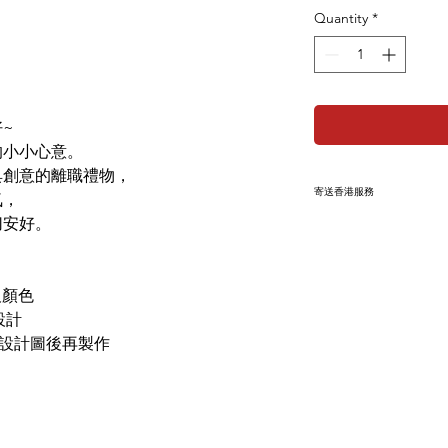
Quantity
*
~
的小小心意。
具創意的離職禮物，
寄送香港服務
氣，
切安好。
此產品可以寄香港
註內填上
收件人
葡幣：香港 1:1
我們將提供中國銀
及顏色
運費以50個為例約H
設計
設計圖後再製作