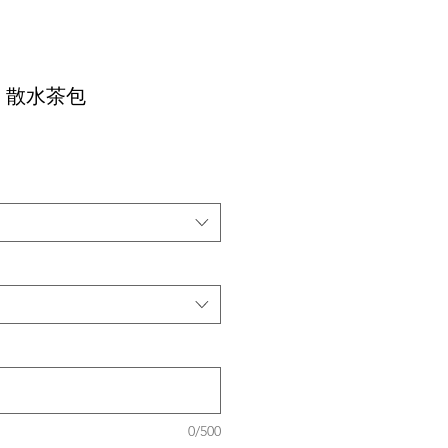
｜散水茶包
0/500