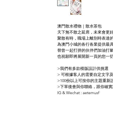
澳門散水禮物｜散水茶包
天下無不散之延席，未來會更好
聚散有時，職場上離別時表達
為澳門小城的各行各業提供最
替曾一起打拼的伙伴們加油打
也祝願即將展開新一頁的您一
>我們有多款模版設計供挑選
> 可根據客人的需要自定文字
>100份以上可按你的主題重新
>下單後會與你聯絡，跟你確實
IG & Wechat : aeternusf