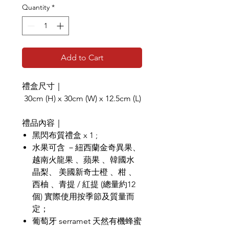
Quantity
*
Add to Cart
禮盒尺寸｜
30cm (H) x 30cm (W) x 12.5cm (L)
禮品內容｜
黑閃布質禮盒 x 1 ;
水果可含 －紐西蘭金奇異果、
越南火龍果 、蘋果 、韓國水
晶梨、 美國新奇士橙 、柑 、
西柚 、青提 / 紅提 (總量約12
個) 實際使用按季節及質量而
定；
葡萄牙 serramet 天然有機蜂蜜