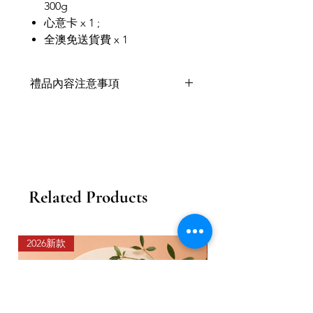
300g
心意卡 x 1 ;
全澳免送貨費 x 1
禮品內容注意事項
禮品內容或因季節供應而有出現短缺
問題，會以同等價值產品代替，不影
響整體外觀和值價。
Related Products
2026新款
2026新款