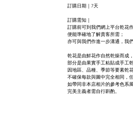
訂購日期｜7天
訂購需知｜
訂購前可到我們網上平台乾花
便能準確地了解貴客所需；
亦可與我們作進一步溝通，我
乾花是由鮮花作自然乾燥而成
部分是由果實手工粘貼成手工
因地區、品種、季節等要素乾
不確保每款與圖中完全相同，
如帶同非本店相片的參考色系
完美主義者需自行斟酌。