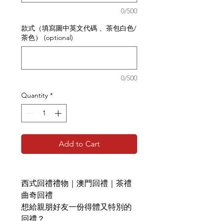
0/500
款式（填寫圖中英文代碼 、茶包白色/
茶色） (optional)
0/500
Quantity
*
Add to Cart
西式回禮禮物｜澳門回禮｜茶禮
曲奇回禮
想給親朋好友一份得體又特別的
回禮？