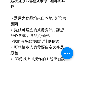
荔枝紅茶/ 桂花玄米茶 /咖啡掛耳
包
>
選用之食品均來自本地(澳門)供
應商
>
提供可追溯的貨源資訊，讓您
放心選購，具品質保證。
>我們有多款模版設計供挑選
> 可根據客人的需要自定文字及
顏色
>100份以上可按你的主題重新設
計
>下單後會與你聯絡，跟你確實設
計圖後再製作
IG & Wechat : aeternusf