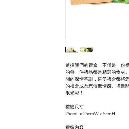
選擇我們的禮盒，不僅是一份
的每一件禮品都是精選的食材
間的深情答謝，這份禮盒都將
的禮盒成為您傳遞情感、增進
限光彩！
禮籃尺寸│
25cmL x 25cmW x 5cmH
禮籃內容│