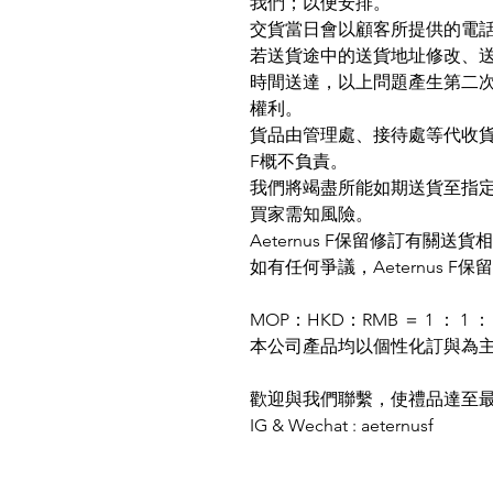
我們；以便安排。
交貨當日會以顧客所提供的電
若送貨途中的送貨地址修改、
時間送達，以上問題產生第二次配送
權利。
貨品由管理處、接待處等代收貨品
F概不負責。
我們將竭盡所能如期送貨至指
買家需知風險。
Aeternus F保留修訂有關
如有任何爭議，Aeternus F
MOP：HKD：RMB ＝ 1 ： 1 ： 
本公司產品均以個性化訂與為
歡迎與我們聯繫，使禮品達至
IG & Wechat : aeternusf