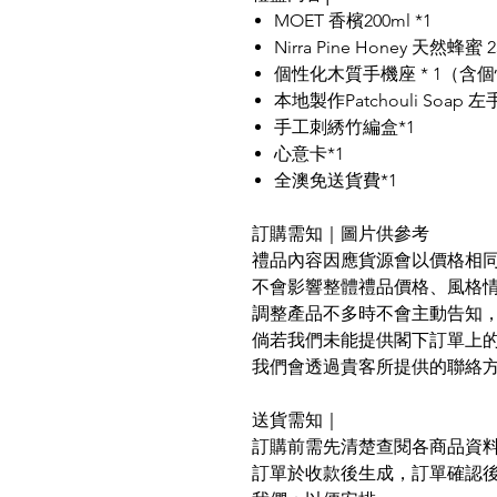
MOET 香檳200ml *1
Nirra Pine Honey 天然蜂蜜 2
個性化木質手機座 * 1（含
本地製作Patchouli Soap
手工刺綉竹編盒*1
心意卡*1
全澳免送貨費*1
訂購需知｜圖片供參考
禮品內容因應貨源會以價格相
不會影響整體禮品價格、風格
調整產品不多時不會主動告知
倘若我們未能提供閣下訂單上
我們會透過貴客所提供的聯絡
送貨需知｜
訂購前需先清楚查閱各商品資
訂單於收款後生成，訂單確認