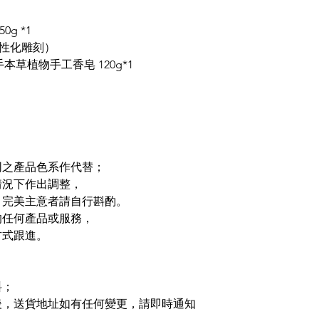
50g *1
個性化雕刻）
 左手本草植物手工香皂 120g*1
同之產品色系作代替；
情況下作出調整，
，完美主意者請自行斟酌。
的任何產品或服務，
方式跟進。
料；
後，送貨地址如有任何變更，請即時通知