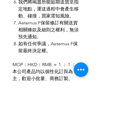
我們將竭盡所能如期送貨至指
定地點，運送過程中會產生移
動、碰撞，買家需知風險。
Aeternus F保留修訂有關送貨
相關條款及細則之權利，無須
預先通知。
如有任何爭議，Aeternus F保
留最終決定權。
MOP：HKD：RMB ＝ 1 ： 1 ： 1
本公司產品均以個性化訂與為
主，歡迎小批量、商務訂製。
歡迎與我們聯繫，使禮品達至最
合適送禮所需。
IG & Wechat : aeternusf