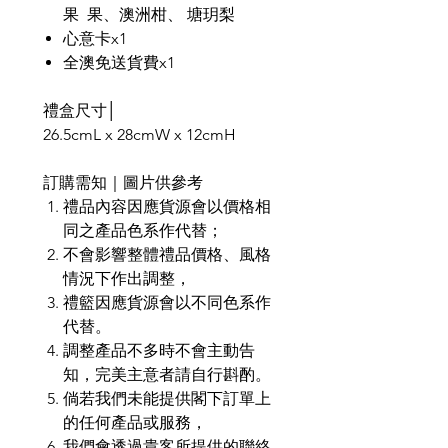
果 果、澳洲柑、 塘玥梨
心意卡x1
全澳免送貨費x1
禮盒尺寸│
26.5cmL x 28cmW x 12cmH
訂購需知｜圖片供參考
禮品內容因應貨源會以價格相
同之產品色系作代替；
不會影響整體禮品價格、風格
情況下作出調整，
禮籃因應貨源會以不同色系作
代替。
調整產品不多時不會主動告
知，完美主意者請自行斟酌。
倘若我們未能提供閣下訂單上
的任何產品或服務，
我們會透過貴客所提供的聯絡