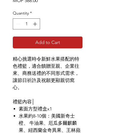
Price
MOP 588.00
Quantity
*
Add to Cart
精心挑選時令新鮮水果搭配的特
色禮籃，適合饋贈至親、企業往
來、商務送禮的不同形式需求，
讓節日祈許及祝願更顯親切窩
心。
禮籃內容│
素面方型禮盒x1
水果約8-10個：美國新奇士
橙、 牛油果、厄瓜多爾麒麟
果、紐西蘭金奇異果、王林蘋