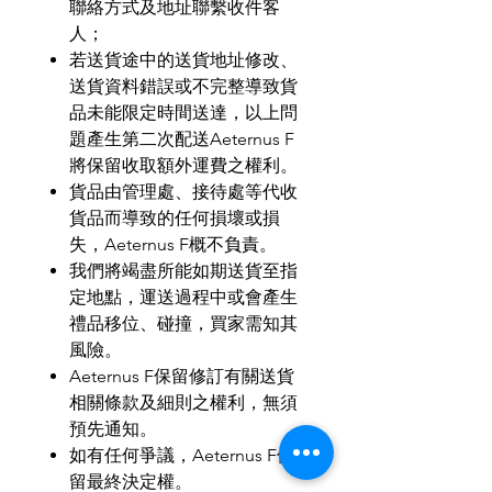
聯絡方式及地址聯繫收件客
人；
若送貨途中的送貨地址修改、
送貨資料錯誤或不完整導致貨
品未能限定時間送達，以上問
題產生第二次配送
Aeternus F
將保留收取額外運費之權利。
貨品由管理處、接待處等代收
貨品而導致的任何損壞或損
失，
Aeternus F
概不負責。
我們將竭盡所能如期送貨至指
定地點，運送過程中或會產生
禮品移位、碰撞，買家需知其
風險。
Aeternus F
保留修訂有關送貨
相關條款及細則之權利，無須
預先通知。
如有任何爭議，
Aeternus F
保
留最終決定權。