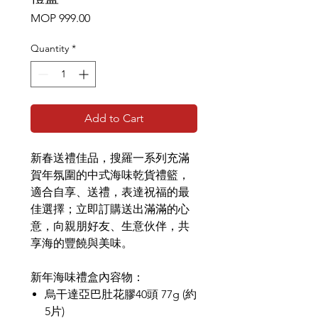
Price
MOP 999.00
Quantity
*
Add to Cart
新春送禮佳品，搜羅一系列充滿
賀年氛圍的中式海味乾貨禮籃，
適合自享、送禮，表達祝福的最
佳選擇；立即訂購送出滿滿的心
意，向親朋好友、生意伙伴，共
享海的豐饒與美味。
新年海味禮盒內容物：
烏干達亞巴肚花膠40頭 77g (約
5片)