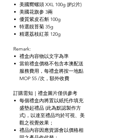
美國嚮螺頭 XXL 100g (約2片)
美國花旗参 3兩
優質紫皮石斛 100g
特選靚苔菊 35g
精選荔枝紅茶 120g
Remark:
禮盒內容物以文字為準
當前禮盒價格不包含本澳配送
服務費用，每禮盒將按一地點
MOP 55 /
次，額外收費
訂購需知｜禮盒圖片僅供參考
每個禮盒內將置以紙托作填充
盛墊起禮品
(
此為默認製作方
式
)
，以達至禮品均於可視、美
觀之視覺效果；
禮品內容因應貨源會以價格相
同之產品作代替；