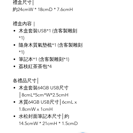
禮盒尺寸│
約24cmW * 18cmD * 7.6cmH
禮盒內容｜
木盒套裝USB*1 (含客製雕刻
*1)
隨身木質氣墊梳*1 (含客製雕刻
*1)
筆記本*1 (含客製雕刻*1)
荔枝紅茶茶包*4
各禮品尺寸│
木盒套裝64GB USB尺寸
│8cmL*5cm*W*2.5cmH
木質64GB USB尺寸│6cmL x
1.8cmW x 1cmH
水松封面筆記本尺寸│約
14.5cmW * 21cmH * 1.5cmD