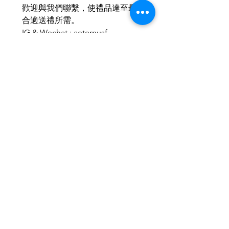
歡迎與我們聯繫，使禮品達至最
合適送禮所需。
IG & Wechat : aeternusf
Related Products
2026新款
2026新款