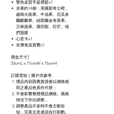
雙色皮質手提禮籃x1
水果約14個：美國新奇士橙、
越南火龍果、牛油果、厄瓜多
爾麒麟果、紐西蘭金奇異果、
王林蘋果、塘玥梨、巨芒、地
捫菠蘿
心意卡x1
全澳免送貨費x1
禮盒尺寸│
33cmL x 17cmW x 15cmH
訂購需知｜圖片供參考
禮品內容因應貨源會以價格相
同之產品色系作代替；
不會影響整體禮品價格、風格
情況下作出調整，
調整產品不多時不會主動告
知，完美主意者請自行斟酌。