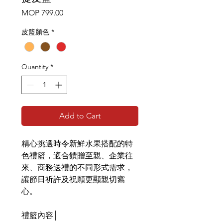
Price
MOP 799.00
皮籃顏色
*
Quantity
*
Add to Cart
精心挑選時令新鮮水果搭配的特
色禮籃，適合饋贈至親、企業往
來、商務送禮的不同形式需求，
讓節日祈許及祝願更顯親切窩
心。
禮籃內容│