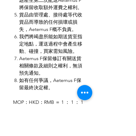
題產生第二次配送Aeternus F
將保留收取額外運費之權利。
貨品由管理處、接待處等代收
貨品而導致的任何損壞或損
失，Aeternus F概不負責。
我們將竭盡所能如期送貨至指
定地點，運送過程中會產生移
動、碰撞，買家需知風險。
Aeternus F保留修訂有關送貨
相關條款及細則之權利，無須
預先通知。
如有任何爭議，Aeternus F保
留最終決定權。
MOP：HKD：RMB ＝ 1 ： 1 ： 1
歡迎小批量、商務訂製。
歡迎與我們聯繫，使禮品達至最
合適送禮所需。