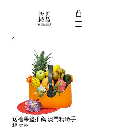
送禮果籃推薦 澳門精緻手
提皮籃