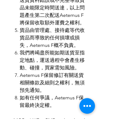
送貨資料錯誤或不完整導致貨
品未能限定時間送達，以上問
題產生第二次配送Aeternus F
將保留收取額外運費之權利。
貨品由管理處、接待處等代收
貨品而導致的任何損壞或損
失，Aeternus F概不負責。
我們將竭盡所能如期送貨至指
定地點，運送過程中會產生移
動、碰撞，買家需知風險。
Aeternus F保留修訂有關送貨
相關條款及細則之權利，無須
預先通知。
如有任何爭議，Aeternus F保
留最終決定權。
MOP：HKD：RMB ＝ 1 ： 1 ： 1
歡迎小批量、商務訂製。