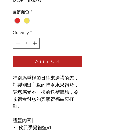
Price
MOP 1,688.00
皮籃顏色
*
Quantity
*
Add to Cart
特別為重視節日往來送禮的您，
訂製別出心裁的時令水果禮籃，
讓您感受不一樣的送禮體驗，令
收禮者對您的真挈祝福由衷打
動。
禮籃內容│
皮質手提禮籃x1