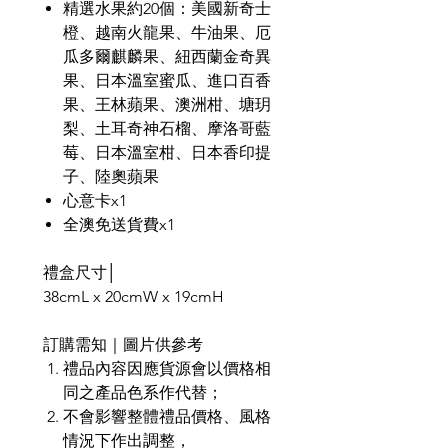
精選水果約20個：美國新奇士
橙、越南火龍果、牛油果、厄
瓜多爾麒麟果、紐西蘭金奇異
果、日本溫室蜜瓜、進口百香
果、王林蘋果、澳洲柑、塘玥
梨、土耳奇神石榴、摩洛哥藍
莓、日本溫室柑、日本香印提
子、陸奧蘋果
心意卡x1
全澳免送貨費x1
禮盒尺寸│
38cmL x 20cmW x 19cmH
訂購需知｜圖片供參考
禮品內容因應貨源會以價格相
同之產品色系作代替；
不會影響整體禮品價格、風格
情況下作出調整，