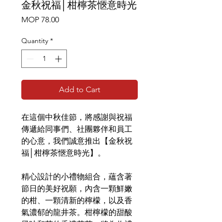
金秋祝福│柑檸茶愜意時光
Price
MOP 78.00
Quantity
*
Add to Cart
在這個中秋佳節，將感謝與祝福
傳遞給同事們、社團夥伴和員工
的心意，我們誠意推出【金秋祝
福│柑檸茶愜意時光】。
精心設計的小禮物組合，蘊含著
節日的美好祝願，內含一顆鮮嫩
的柑、一顆清新的檸檬，以及香
氣濃郁的龍井茶。柑檸檬的甜酸