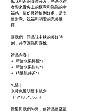
風味和茶的香濃芬芳，將為收禮
者帶來舌尖上的愜意和滿滿的幸
福感。這份微禮恰到好處，是表
達謝意、祝福和關愛的完美選
擇。
讓我們一同品味中秋的美好時
刻，共享圓滿與喜悅。
禮品內容｜
新鮮水果檸檬*1
新鮮水果甜柑*1
精選龍井茶*1
包裝｜
米黃色透明硬卡紙盒
（19*10.5*5.5cm)
歡迎與我們聯繫，使禮品達至最