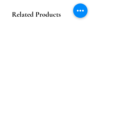
Related Products
2026新款
2026新款
【花月瓏巧】中秋東方美學款禮盒
【月影雕花】東方奢
Price
MOP 208.00