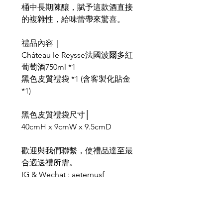
桶中長期陳釀，賦予這款酒直接
的複雜性，給味蕾帶來驚喜。
禮品內容｜
Château le Reysse法國波爾多紅
葡萄酒750ml *1
黑色皮質禮袋 *1 (含客製化貼金
*1)
黑色皮質禮袋尺寸│
40cmH x 9cmW x 9.5cmD
歡迎與我們聯繫，使禮品達至最
合適送禮所需。
IG & Wechat : aeternusf