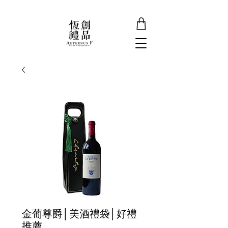
金葡尊爵│美酒禮袋│好禮
推薦