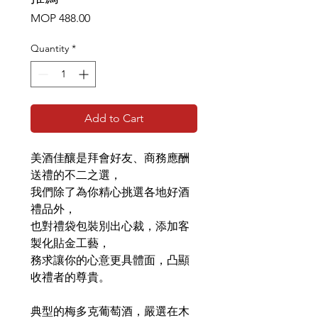
Price
MOP 488.00
Quantity
*
Add to Cart
美酒佳釀是拜會好友、商務應酬
送禮的不二之選，
我們除了為你精心挑選各地好酒
禮品外，
也對禮袋包裝別出心裁，添加客
製化貼金工藝，
務求讓你的心意更具體面，凸顯
收禮者的尊貴。
典型的梅多克葡萄酒，嚴選在木