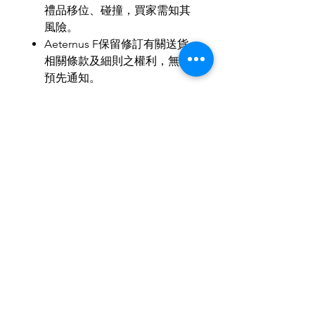
禮品移位、碰撞，買家需知其
風險。
Aeternus F
保留修訂有關送貨
相關條款及細則之權利，無須
預先通知。
如有任何爭議，
Aeternus F
保
留最終決定權。
MOP
：
HKD
：
RMB
＝
1
：
1
：
1
歡迎小批量、商務訂製。
歡迎與我們聯繫，使禮品達至最
合適送禮所需。
IG & Wechat: aeternusf