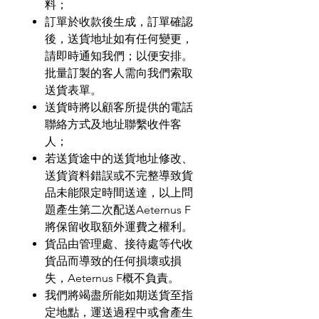
料；
訂單於收款後生成，訂單確認
後，送貨地址如有任何變更，
請即時通知我們；以便安排。
批量訂製的客人需向我們索取
送貨表單。
送貨時將以顧客所提供的電話
聯絡方式及地址聯繫收件客
人；
若送貨途中的送貨地址修改、
送貨資料錯誤或不完整導致貨
品未能限定時間送達，以上問
題產生第二次配送
Aeternus F
將保留收取額外運費之權利。
貨品由管理處、接待處等代收
貨品而導致的任何損壞或損
失，
Aeternus F
概不負責。
我們將竭盡所能如期送貨至指
定地點，運送過程中或會產生