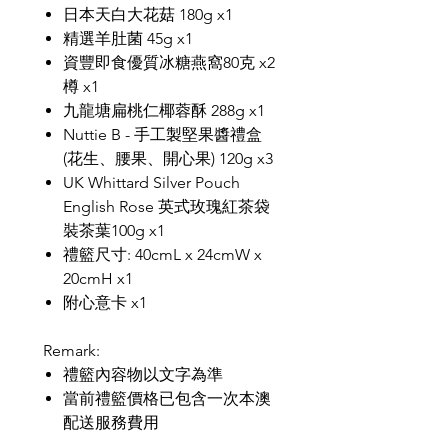
日本天白大花菇 180g x1
精選羊肚菌 45g x1
資豐即食優質冰糖燕窩80克 x2
樽 x1
九龍塘扁桃仁椰蓉酥 288g x1
Nuttie B - 手工製堅果醬禮盒
(花生、腰果、開心果) 120g x3
UK Whittard Silver Pouch
English Rose 英式玫瑰紅茶袋
裝茶葉100g x1
禮籃尺寸: 40cmL x 24cmW x
20cmH x1
附心意卡 x1
Remark:
禮籃內容物以文字為準
當前禮籃價格已包含一次本澳
配送服務費用