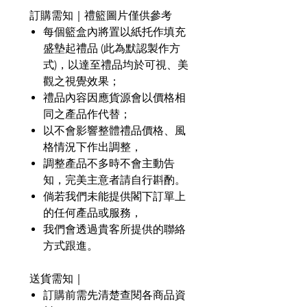
訂購需知｜禮籃圖片僅供參考
每個籃盒內將置以紙托作填充
盛墊起禮品
(
此為默認製作方
式
)
，以達至禮品均於可視、美
觀之視覺效果；
禮品內容因應貨源會以價格相
同之產品作代替；
以不會影響整體禮品價格、風
格情況下作出調整，
調整產品不多時不會主動告
知，完美主意者請自行斟酌。
倘若我們未能提供閣下訂單上
的任何產品或服務，
我們會透過貴客所提供的聯絡
方式跟進。
送貨需知｜
訂購前需先清楚查閱各商品資