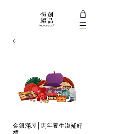
金銀滿屋│馬年養生滋補好
禮