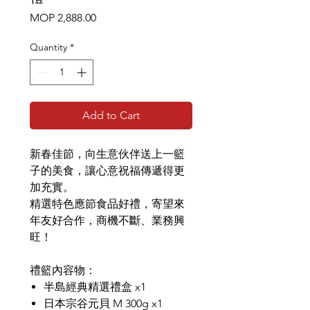
Price
MOP 2,888.00
Quantity
*
Add to Cart
新春佳節，向生意伙伴送上一籃
子的美食，讓心意祝福傳遞得更
加充實。
精選特色應節食品好禮，寄望來
年友好合作，商機不斷、業務興
旺！
禮籃內容物：
半島經典精選禮盒 x1
日本宗谷元貝 M 300g x1