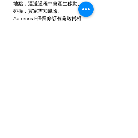
地點，運送過程中會產生移動、
碰撞，買家需知風險。
Aeternus F保留修訂有關送貨相
關條款及細則之權利，無須預先
通知。
如有任何爭議，Aeternus F保留
最終決定權。
MOP：HKD：RMB ＝ 1 ： 1 ： 1
本公司產品均以個性化訂與為
主，歡迎小批量、商務訂製。
Related Products