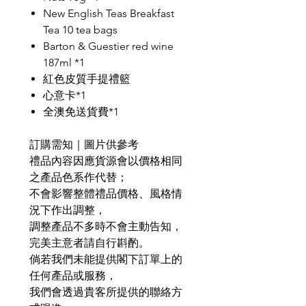
New English Teas Breakfast
Tea 10 tea bags
Barton & Guestier red wine
187ml *1
紅色皮質手提禮籃
心意卡*1
全澳免送貨費*1
訂購需知｜圖片供參考
禮品內容因應貨源會以價格相同
之產品色系作代替；
不會影響整體禮品價格、風格情
況下作出調整，
調整產品不多時不會主動告知，
完美主意者請自行斟酌。
倘若我們未能提供閣下訂單上的
任何產品或服務，
我們會透過貴客所提供的聯絡方