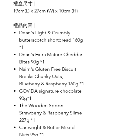
禮盒尺寸｜
19cm(L) x 27cm (W) x 10cm (H)
禮品內容｜
Dean's Light & Crumbly
butterscotch shortbread 160g
*1
Dean's Extra Mature Cheddar
Bites 90g *1
Nairn's Gluten Free Biscuit
Breaks Chunky Oats,
Blueberry & Raspberry 160g *1
GOVIDA signature chocolate
90g*1
The Wooden Spoon -
Strawberry & Raspberry Slime
227g *1
Cartwright & Butler Mixed
Nuts 95g *1