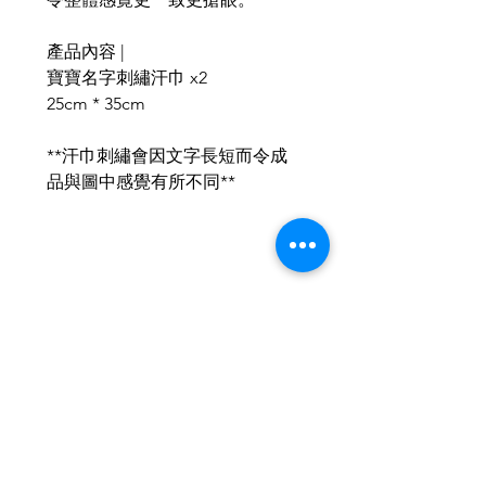
產品內容 |
寶寶名字刺繡汗巾 x2
25cm * 35cm
**汗巾刺繡會因文字長短而令成
品與圖中感覺有所不同**
Related Products
2026新款
2026新款