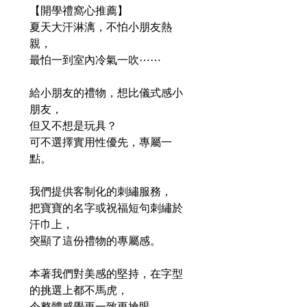
【開學禮窩心推薦】
夏天大汗淋漓，
不怕
小朋友熱
親
，
最
怕
一到
室內冷氣
一吹⋯⋯
給小朋友的禮物，想比儀式感小
朋友，
但又不想是玩具？
可不選擇實用性優先，專屬一
點。
我們提供客制化的刺繡服務，
把寶寶的名字或祝福短句刺繡於
汗巾上，
突顯了這份禮物的專屬感。
本著我們對美感的堅持，在字型
的挑選上都不馬虎，
令整體感覺更一致更搶眼。