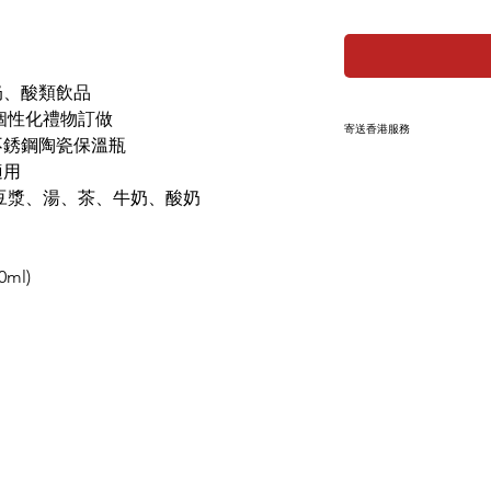
奶、酸類飲品
個性化禮物訂做
寄送香港服務
不銹鋼陶瓷保溫瓶
適用
此產品 +HKD10
付時在備註內填
豆漿、湯、茶、牛奶、酸奶
葡幣：香港 1:1
請於付款時自行加上
我們將提供中國銀
ml)