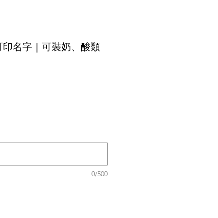
可印名字｜可裝奶、酸類
0/500