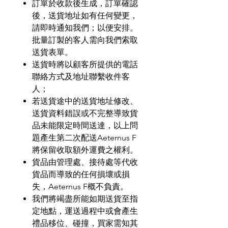
訂單於收款後生成，訂單確認
後，送貨地址如有任何變更，
請即時通知我們；以便安排。
批量訂製的客人需向我們索取
送貨表單。
送貨時將以顧客所提供的電話
聯絡方式及地址聯繫收件客
人；
若送貨途中的送貨地址修改、
送貨資料錯誤或不完整導致貨
品未能限定時間送達，以上問
題產生第二次配送
Aeternus F
將保留收取額外運費之權利。
貨品由管理處、接待處等代收
貨品而導致的任何損壞或損
失，
Aeternus F
概不負責。
我們將竭盡所能如期送貨至指
定地點，運送過程中或會產生
禮品移位、碰撞，買家需知其