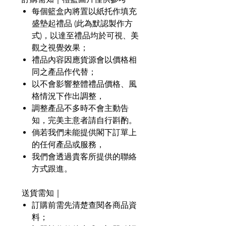
每個籃盒內將置以紙托作填充
盛墊起禮品
(
此為默認製作方
式
)
，以達至禮品均於可視、美
觀之視覺效果；
禮品內容因應貨源會以價格相
同之產品作代替；
以不會影響整體禮品價格、風
格情況下作出調整，
調整產品不多時不會主動告
知，完美主意者請自行斟酌。
倘若我們未能提供閣下訂單上
的任何產品或服務，
我們會透過貴客所提供的聯絡
方式跟進。
送貨需知｜
訂購前需先清楚查閱各商品資
料；