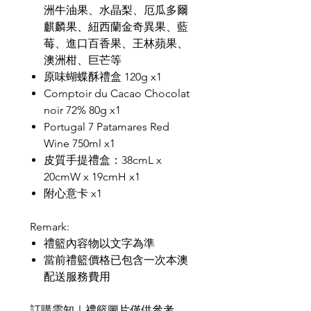
洲牛油果、水晶梨、厄瓜多爾
麒麟果、紐西蘭金奇異果、藍
莓、進口百香果、王林蘋果、
澳洲柑、巨芒等
原味蝴蝶酥禮盒 120g x1
Comptoir du Cacao Chocolat
noir 72% 80g x1
Portugal 7 Patamares Red
Wine 750ml x1
皮質手提禮盒：38cmL x
20cmW x 19cmH x1
附心意卡 x1
Remark:
禮籃內容物以文字為準
當前禮籃價格已包含一次本澳
配送服務費用
訂購需知｜禮籃圖片僅供參考