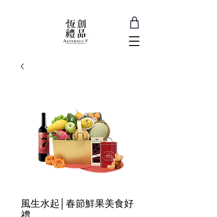
風生水起│春節鮮果美食好
禮