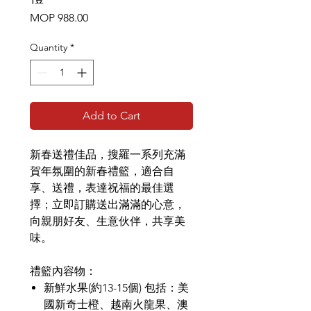
Price
MOP 988.00
Quantity
*
Add to Cart
新春送禮佳品，搜羅一系列充滿
賀年氛圍的新春禮籃，適合自
享、送禮，表達祝福的最佳選
擇；立即訂購送出滿滿的心意，
向親朋好友、生意伙伴，共享美
味。
禮籃內容物：
新鮮水果(約13-15個) 包括：美
國新奇士橙、越南火龍果、澳