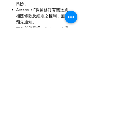
風險。
Aeternus F
保留修訂有關送貨
相關條款及細則之權利，無須
預先通知。
如有任何爭議，
Aeternus F
保
留最終決定權。
MOP
：
HKD
：
RMB
＝
1
：
1
：
1
歡迎小批量、商務訂製。
歡迎與我們聯繫，使禮品達至最
合適送禮所需。
IG & Wechat: aeternusf