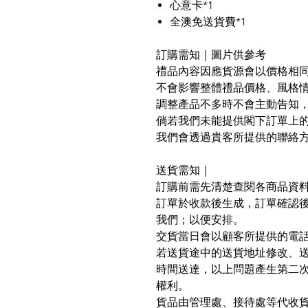
心意卡*1
全澳免送貨費*1
訂購需知｜圖片供參考
禮品內容因應貨源會以價格相
不會影響整體禮品價格、風格
調整產品不多時不會主動告知
倘若我們未能提供閣下訂單上
我們會透過貴客所提供的聯絡
送貨需知｜
訂購前需先清楚查閱各商品資
訂單於收款後生成，訂單確認
我們；以便安排。
交貨當日會以顧客所提供的電
若送貨途中的送貨地址修改、
時間送達，以上問題產生第二次配送
權利。
貨品由管理處、接待處等代收貨品