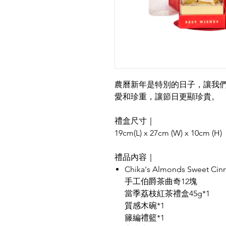
農曆新年是特別的日子，讓我
愛和珍重，讓節日更顯珍貴。
禮盒尺寸｜
19cm(L) x 27cm (W) x 10cm (H)
禮品內容｜
Chika's Almonds Sweet Ci
手工伯爵茶曲奇12塊
當季荔枝紅茶禮盒45g*1
質感木碗*1
籐編禮籃*1