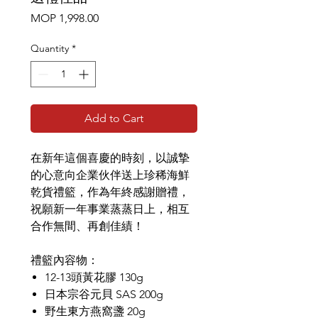
Price
MOP 1,998.00
Quantity
*
Add to Cart
在新年這個喜慶的時刻，以誠摯
的心意向企業伙伴送上珍稀海鮮
乾貨禮籃，作為年終感謝贈禮，
祝願新一年事業蒸蒸日上，相互
合作無間、再創佳績！
禮籃內容物：
12-13頭黃花膠 130g
日本宗谷元貝 SAS 200g
野生東方燕窩盞 20g