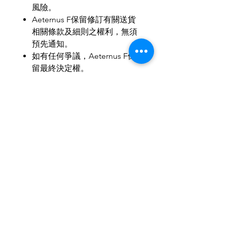
風險。
Aeternus F
保留修訂有關送貨
相關條款及細則之權利，無須
預先通知。
如有任何爭議，
Aeternus F
保
留最終決定權。
MOP
：
HKD
：
RMB
＝
1
：
1
：
1
歡迎小批量、商務訂製。
歡迎與我們聯繫，使禮品達至最
合適送禮所需。
IG & Wechat: aeternusf