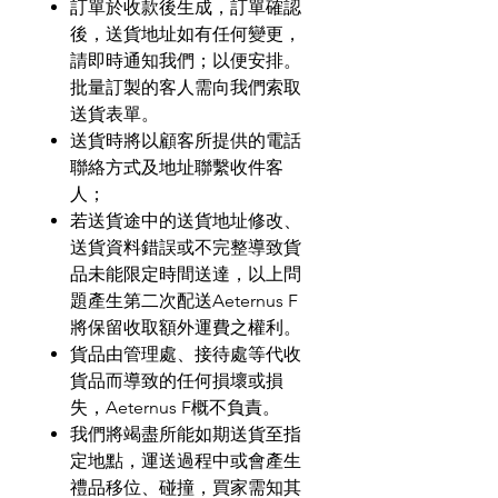
訂單於收款後生成，訂單確認
後，送貨地址如有任何變更，
請即時通知我們；以便安排。
批量訂製的客人需向我們索取
送貨表單。
送貨時將以顧客所提供的電話
聯絡方式及地址聯繫收件客
人；
若送貨途中的送貨地址修改、
送貨資料錯誤或不完整導致貨
品未能限定時間送達，以上問
題產生第二次配送
Aeternus F
將保留收取額外運費之權利。
貨品由管理處、接待處等代收
貨品而導致的任何損壞或損
失，
Aeternus F
概不負責。
我們將竭盡所能如期送貨至指
定地點，運送過程中或會產生
禮品移位、碰撞，買家需知其