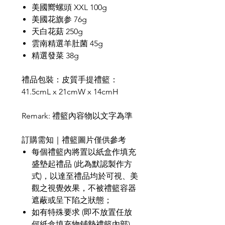
美國嚮螺頭 XXL 100g
美國花旗参 76g
天白花菇 250g
雲南精選羊肚菌 45g
精選發菜 38g
禮品包裝：皮質手提禮籃：
41.5cmL x 21cmW x 14cmH
Remark:
禮籃內容物以文字為準
訂購需知｜禮籃圖片僅供參考
每個禮籃內將置以紙盒作填充
盛墊起禮品
(
此為默認製作方
式
)
，以達至禮品均於可視、美
觀之視覺效果，不被禮籃容器
遮蔽或呈下陷之狀態；
如有特殊要求
(
即不放置任放
何紙盒填充物鋪墊禮籃內部
)
，