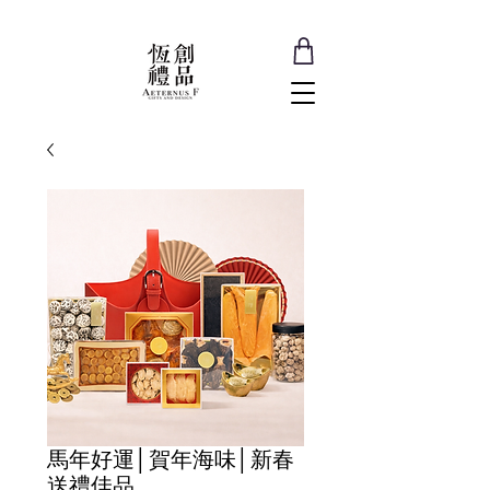
馬年好運│賀年海味│新春
送禮佳品