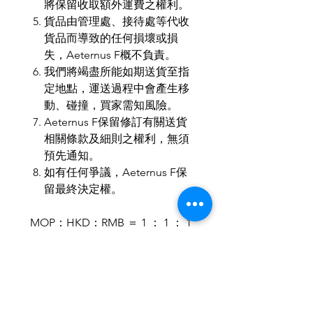
將保留收取額外運費之權利。
貨品由管理處、接待處等代收
貨品而導致的任何損壞或損
失，Aeternus F概不負責。
我們將竭盡所能如期送貨至指
定地點，運送過程中會產生移
動、碰撞，買家需知風險。
Aeternus F保留修訂有關送貨
相關條款及細則之權利，無須
預先通知。
如有任何爭議，Aeternus F保
留最終決定權。
MOP：HKD：RMB ＝ 1 ： 1 ： 1
歡迎小批量、商務訂製。
歡迎與我們聯繫，使禮品達至最
合適送禮所需。
IG & Wechat : aeternusf