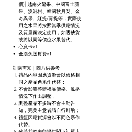
個)│越南火龍果、中國富士蘋
果、澳洲柑、韓國秋月梨、金
奇異果、紅提/青提等；實際使
用之水果將按照當季供應情況
及質量而決定使用，如遇缺貨
或將以同等價位水果替代。
心意卡x1
全澳免送貨費x1
訂購需知｜圖片供參考
禮品內容因應貨源會以價格相
同之產品色系作代替；
不會影響整體禮品價格、風格
情況下作出調整，
調整產品不多時不會主動告
知，完美主意者請自行斟酌；
禮籃因應貨源會以不同色系作
代替。
倘若我們未能提供閣下訂單上