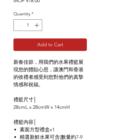
Price
MOP 418.00
Quantity
*
Add to Cart
新春佳節，用我們的水果禮籃展
現您的體貼心思，讓澳門和香港
的收禮者感受到您對他們的真摯
情感和祝福。
禮籃尺寸│
28cmL x 28cmW x 14cmH
禮籃內容│
素面方型禮盒x1
精選新鮮水果可含(數量約7-9