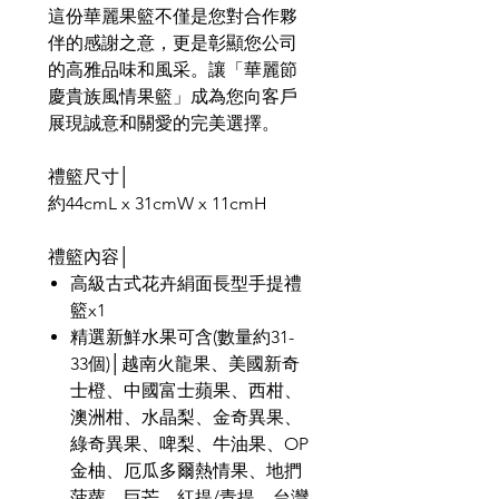
這份華麗果籃不僅是您對合作夥
伴的感謝之意，更是彰顯您公司
的高雅品味和風采。讓「華麗節
慶貴族風情果籃」成為您向客戶
展現誠意和關愛的完美選擇。
禮籃尺寸│
約44cmL x 31cmW x 11cmH
禮籃內容│
高級古式花卉絹面長型手提禮
籃x1
精選新鮮水果可含(數量約31-
33個)│越南火龍果、美國新奇
士橙、中國富士蘋果、西柑、
澳洲柑、水晶梨、金奇異果、
綠奇異果、啤梨、牛油果、OP
金柚、厄瓜多爾熱情果、地捫
菠蘿、巨芒、紅提/青提、台灣