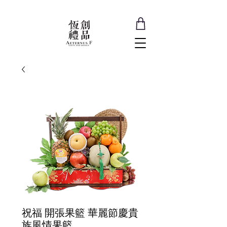
祝福 開張果籃 華麗節慶貴
族風情果籃