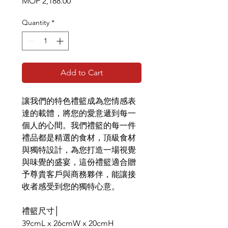
Price
MOP 2,188.00
Quantity
*
Add to Cart
讓我們的特色禮籃成為您情感表
達的載體，將您的愛意遞到每一
個人的心間。我們禮籃的每一件
禮品都是精選的食材，頂級食材
與獨特設計，為您打造一場視覺
與味覺的盛宴，這份禮籃適合贈
予尊貴客戶與商務夥伴，能讓接
收者感受到您的獨特心意。
禮籃尺寸│
39cmL x 26cmW x 20cmH