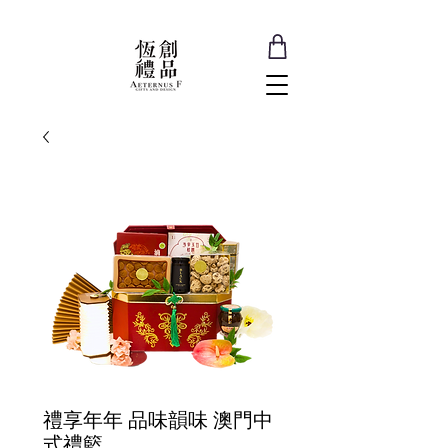
禮享年年 品味韻味 澳門中
式禮籃