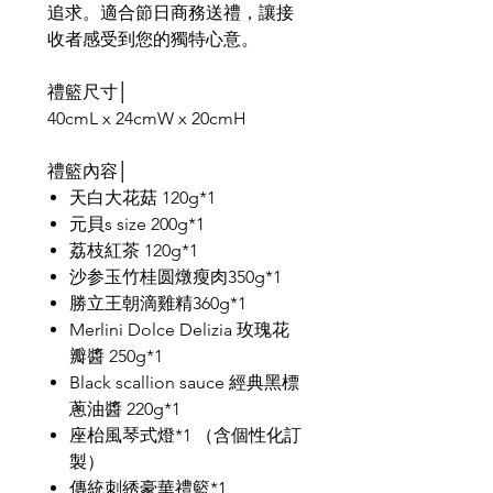
追求。適合節日商務送禮，讓接
收者感受到您的獨特心意。
禮籃尺寸│
40cmL x 24cmW x 20cmH
禮籃內容│
天白大花菇 120g*1
元貝s size 200g*1
荔枝紅茶 120g*1
沙参玉竹桂圆燉瘦肉350g*1
勝立王朝滴雞精360g*1
Merlini Dolce Delizia 玫瑰花
瓣醬 250g*1
Black scallion sauce 經典黑標
蔥油醬 220g*1
座枱風琴式燈*1 （含個性化訂
製）
傳統刺綉豪華禮籃*1