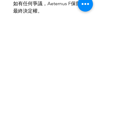
如有任何爭議，Aeternus F保留
最終決定權。
MOP：HKD：RMB ＝ 1 ： 1 ： 1
本公司產品均以個性化訂與為
主，歡迎小批量、商務訂製。
歡迎與我們聯繫，使禮品達至最
合適送禮所需。
IG & Wechat : aeternusf
Related Products
2026新款
2026新款