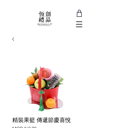
精裝果籃 傳遞節慶喜悅