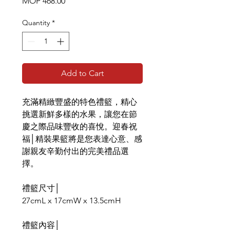
Price
MOP 468.00
Quantity
*
Add to Cart
充滿精緻豐盛的特色禮籃，精心
挑選新鮮多樣的水果，讓您在節
慶之際品味豐收的喜悅。迎春祝
福│精裝果籃將是您表達心意、感
謝親友辛勤付出的完美禮品選
擇。
禮籃尺寸│
27cmL x 17cmW x 13.5cmH
禮籃內容│