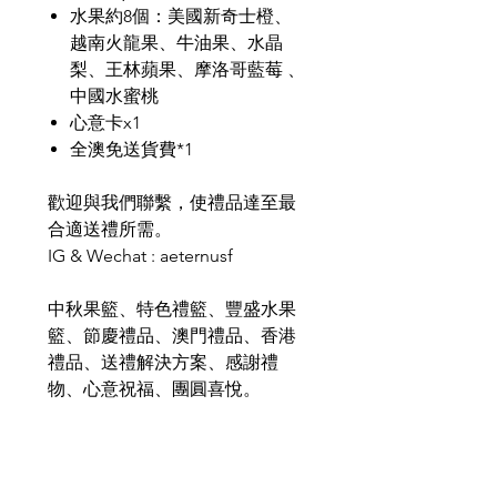
水果約8個：美國新奇士橙、
越南火龍果、牛油果、水晶
梨、王林蘋果、摩洛哥藍莓 、
中國水蜜桃
心意卡x1
全澳免送貨費*1
歡迎與我們聯繫，使禮品達至最
合適送禮所需。
IG & Wechat : aeternusf
中秋果籃、特色禮籃、豐盛水果
籃、節慶禮品、澳門禮品、香港
禮品、送禮解決方案、感謝禮
物、心意祝福、團圓喜悅。