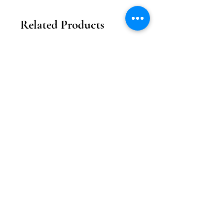
Related Products
2026新款
2026新款
【花月瓏巧】中秋東方美學款禮盒
【月影雕花】東方奢
Price
MOP 208.00