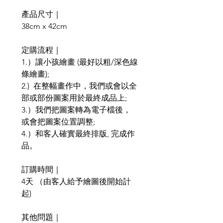
產品尺寸｜
38cm x 42cm
定購流程｜
1.）讓小孩繪畫 (最好以粗/深色線
條繪畫);
2.) 在整幅畫作中，我們或會以全
部或部份圖案用於最終成品上;
3.）我們把圖案轉為電子檔後，
或會把圖案位置調整;
4.）和客人確實最終排版, 完成作
品。
訂購時間｜
4天 （由客人給予繪圖後開始計
起)
其他問題｜