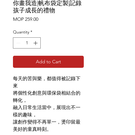
你畫我造|帆布袋定製|記錄
孩子成長的禮物
Price
MOP 259.00
Quantity
*
Add to Cart
每天的苦與樂，都值得被記錄下
來
將個性化創意與環保袋相結合的
轉化，
融入日常生活當中，展現出不一
樣的趣味，
讓創作變得不再單一，燙印留最
美好的童真時刻。