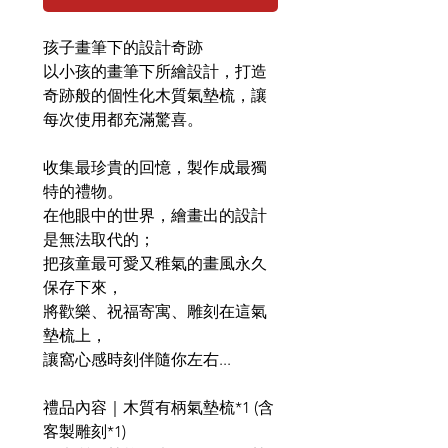
孩子畫筆下的設計奇跡
以小孩的畫筆下所繪設計，打造
奇跡般的個性化木質氣墊梳，讓
每次使用都充滿驚喜。
收集最珍貴的回憶，製作成最獨
特的禮物。
在他眼中的世界，繪畫出的設計
是無法取代的；
把孩童最可愛又稚氣的畫風永久
保存下來，
將歡樂、祝福寄寓、雕刻在這氣
墊梳上，
讓窩心感時刻伴隨你左右...
禮品內容｜木質有柄氣墊梳*1 (含
客製雕刻*1)