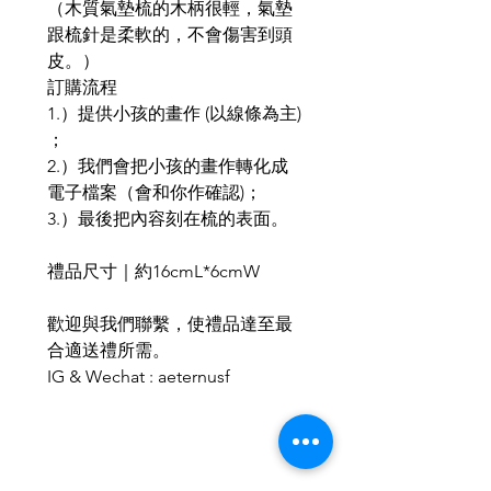
（木質氣墊梳的木柄很輕，氣墊
跟梳針是柔軟的，不會傷害到頭
皮。）
訂購流程
1.）提供小孩的畫作 (以線條為主)
；
2.）我們會把小孩的畫作轉化成
電子檔案（會和你作確認)；
3.）最後把內容刻在梳的表面。
禮品尺寸｜約16cmL*6cmW
歡迎與我們聯繫，使禮品達至最
合適送禮所需。
IG & Wechat : aeternusf