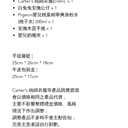
Carter's 純綿衣服(0-6m) x 1
白兔兔安撫公仔 x 1
Pigeon嬰兒桃葉精華爽身粉水
(桃子水) 200ml x 1
安撫木質手搖 x 1
嬰兒奶嘴夾 x 1
手提藤籃 |
25cm * 26cm * 18cm
牛皮包裝盒 |
25cm * 17cm
Carter's 純綿衣服等產品因應貨源
會以價格相同之產品代替，
主要不影響整體禮盒價格、風格
情況下作出調整，
調整產品不多時不會主動告知，
完美主意者請自行斟酌。