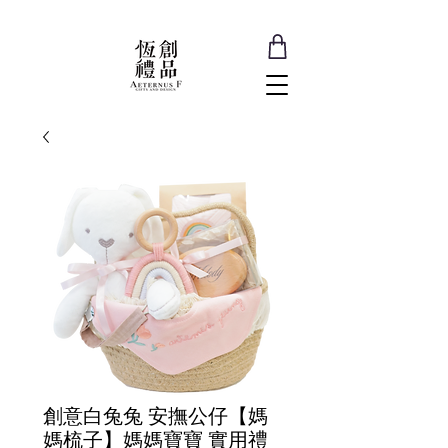
創意白兔兔 安撫公仔【媽
媽梳子】媽媽寶寶 實用禮