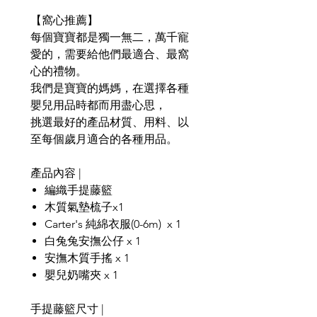
【窩心推薦】
每個寶寶都是獨一無二，萬千寵
愛的，需要給他們最適合、最窩
心的禮物。
我們是寶寶的媽媽，在選擇各種
嬰兒用品時都而用盡心思，
挑選最好的產品材質、用料、以
至每個歲月適合的各種用品。
產品內容 |
編織手提藤籃
木質氣墊梳子x1
Carter's 純綿衣服(0-6m) x 1
白兔兔安撫公仔 x 1
安撫木質手搖 x 1
嬰兒奶嘴夾 x 1
手提藤籃尺寸 |