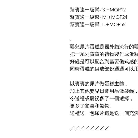
幫寶適一級幫- S +MOP12
幫寶適一級幫- M +MOP24
幫寶適一級幫- L +MOP55
.
嬰兒尿片蛋糕是國外頗流行的
把一系列寶寶的禮物製作成蛋
好處是可以配合到需要儀式感
同時蛋糕的組成部份通通可以
以寶寶的尿片做蛋糕主體，
加上其他嬰兒日常用品做裝飾
令送禮或慶祝多了一個選擇，
更多了驚喜和氣氛。
送禮送一包尿片還是送一個充滿
／／／／／／／／