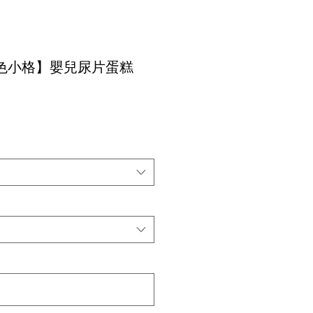
色小格】嬰兒尿片蛋糕