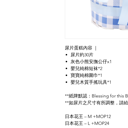
尿片蛋糕內容 ｜
尿片約30片
灰色小熊安撫公仔x1
嬰兒純棉短袜*2
寶寶純棉圍巾*1
嬰兒木質手搖玩具*1
**紙牌默認：Blessing for 
**如尿片之尺寸有所調整，請給
日本花王 – M +MOP12
日本花王 – L +MOP24