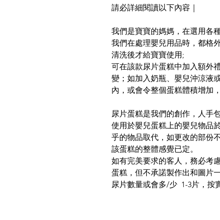
請必詳細閱讀以下內容｜
我們是寶寶的媽媽，在選用各種
我們在處理嬰兒用品時，都格外
清洗後才給寶寶使用;
可在該款尿片蛋糕中加入額外
變；如加入奶瓶、嬰兒沖涼液
內，或會令整個蛋糕體積增加
尿片蛋糕是我們的創作，人手
使用於嬰兒蛋糕上的嬰兒物品
乎的物品取代，如更改的部份
該蛋糕的整體感覺已定。
如有完美要求的客人，務必考
蛋糕，但不承諾製作出和圖片
尿片數量或會多/少 1-3片，