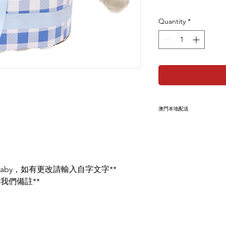
Quantity
*
澳門本地配送
此產品為本地免運產
上
收件人姓名、電話
this Baby，如有更改請輸入自字文字**
我們備註**